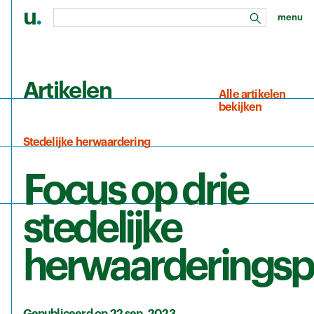
u
.
menu
zoeken
Ga naar de hoofdinhoud
Artikelen
Alle artikelen
bekijken
Stedelijke herwaardering
Focus op drie
stedelijke
herwaarderingsp