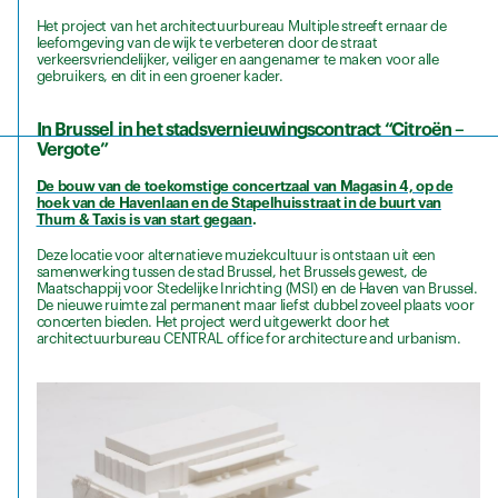
Het project van het architectuurbureau Multiple streeft ernaar de
leefomgeving van de wijk te verbeteren door de straat
verkeersvriendelijker, veiliger en aangenamer te maken voor alle
gebruikers, en dit in een groener kader.
In Brussel in het stadsvernieuwingscontract “Citroën –
Vergote”
De bouw van de toekomstige concertzaal van Magasin 4, op de
hoek van de Havenlaan en de Stapelhuisstraat in de buurt van
Thurn & Taxis is van start gegaan
.
Deze locatie voor alternatieve muziekcultuur is ontstaan uit een
samenwerking tussen de stad Brussel, het Brussels gewest, de
Maatschappij voor Stedelijke Inrichting (MSI) en de Haven van Brussel.
De nieuwe ruimte zal permanent maar liefst dubbel zoveel plaats voor
concerten bieden. Het project werd uitgewerkt door het
architectuurbureau CENTRAL office for architecture and urbanism.