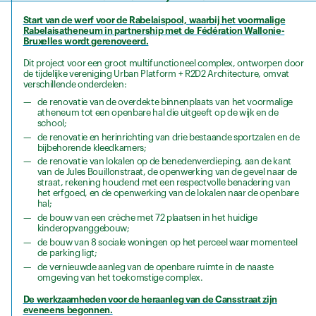
Start van de werf voor de Rabelaispool, waarbij het voormalige
Rabelaisatheneum in partnership met de Fédération Wallonie-
Bruxelles wordt gerenoveerd.
Dit project voor een groot multifunctioneel complex, ontworpen door
de tijdelijke vereniging Urban Platform + R2D2 Architecture, omvat
verschillende onderdelen:
de renovatie van de overdekte binnenplaats van het voormalige
atheneum tot een openbare hal die uitgeeft op de wijk en de
school;
de renovatie en herinrichting van drie bestaande sportzalen en de
bijbehorende kleedkamers;
de renovatie van lokalen op de benedenverdieping, aan de kant
van de Jules Bouillonstraat, de openwerking van de gevel naar de
straat, rekening houdend met een respectvolle benadering van
het erfgoed, en de openwerking van de lokalen naar de openbare
hal;
de bouw van een crèche met 72 plaatsen in het huidige
kinderopvanggebouw;
de bouw van 8 sociale woningen op het perceel waar momenteel
de parking ligt;
de vernieuwde aanleg van de openbare ruimte in de naaste
omgeving van het toekomstige complex.
De werkzaamheden voor de heraanleg van de Cansstraat zijn
eveneens begonnen.