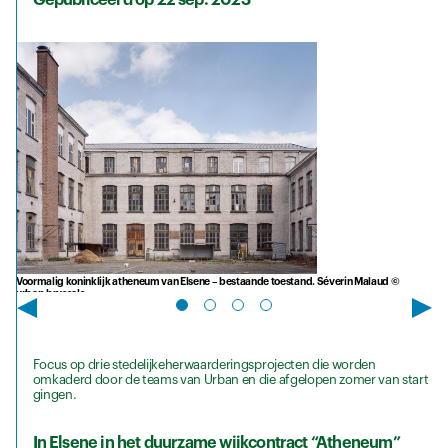
Gepubliceerd op 22 sep. 2023
Voormalig koninklijk atheneum van Elsene – bestaande toestand. Séverin Malaud ©
urban.brussels
Focus op drie stedelijkeherwaarderingsprojecten die worden
omkaderd door de teams van Urban en die afgelopen zomer van start
gingen.
In Elsene in het duurzame wijkcontract “Atheneum”