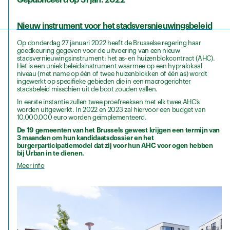
Gepubliceerd op 31 jan. 2022
Nieuw instrument voor het stadsversnieuwingsbeleid
Op donderdag 27 januari 2022 heeft de Brusselse regering haar
goedkeuring gegeven voor de uitvoering van een nieuw
stadsvernieuwingsinstrument: het as- en huizenblokcontract (AHC).
Het is een uniek beleidsinstrument waarmee op een hypralokaal
niveau (met name op één of twee huizenblokken of één as) wordt
ingewerkt op specifieke gebieden die in een macrogerichter
stadsbeleid misschien uit de boot zouden vallen.
In eerste instantie zullen twee proefreeksen met elk twee AHC’s
worden uitgewerkt. In 2022 en 2023 zal hiervoor een budget van
10.000.000 euro worden geïmplementeerd.
De 19 gemeenten van het Brussels gewest krijgen een termijn van
3 maanden om hun kandidaatsdossier en het
burgerparticipatiemodel dat zij voor hun AHC voor ogen hebben
bij Urban in te dienen.
Meer info