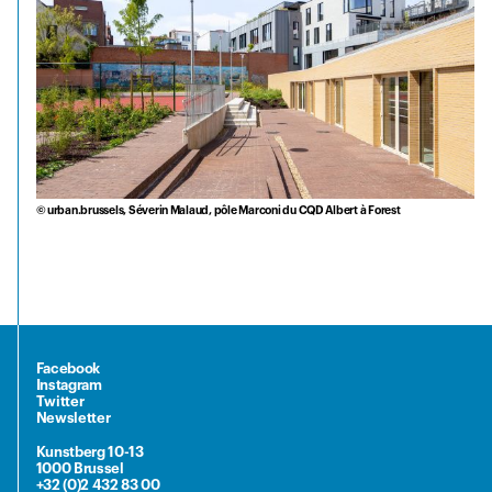
© urban.brussels, Séverin Malaud, pôle Marconi du CQD Albert à Forest
Facebook
Instagram
Twitter
Newsletter
Kunstberg 10-13
1000 Brussel
+32 (0)2 432 83 00