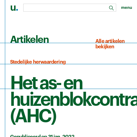
u
.
menu
zoeken
Ga naar de hoofdinhoud
Artikelen
Alle artikelen
bekijken
Stedelijke herwaardering
Het as- en
huizenblokcontr
(AHC)