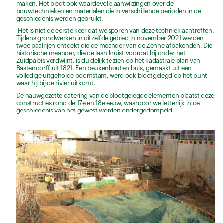
maken. Het biedt ook waardevolle aanwijzingen over de
bouwtechnieken en materialen die in verschillende perioden in de
geschiedenis werden gebruikt.
Het is niet de eerste keer dat we sporen van deze techniek aantreffen.
Tijdens grondwerken in ditzelfde gebied in november 2021 werden
twee paalrijen ontdekt die de meander van de Zenne afbakenden. Die
historische meander, die de laan kruist voordat hij onder het
Zuidpaleis verdwijnt, is duidelijk te zien op het kadastrale plan van
Bastendorff uit 1821. Een beukenhouten buis, gemaakt uit een
volledige uitgeholde boomstam, werd ook blootgelegd op het punt
waar hij bij de rivier uitkomt.
De nauwgezette datering van de blootgelegde elementen plaatst deze
constructies rond de 17e en 18e eeuw, waardoor we letterlijk in de
geschiedenis van het gewest worden ondergedompeld.