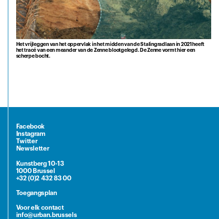
Het vrijleggen van het oppervlak in het midden van de Stalingradlaan in 2021 heeft
het tracé van een meander van de Zenne blootgelegd. De Zenne vormt hier een
scherpe bocht.
Facebook
Instagram
Twitter
Newsletter
Kunstberg 10-13
1000 Brussel
+32 (0)2 432 83 00
Toegangsplan
Voor elk contact
info@urban.brussels