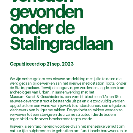
gevonden
onder de
Stalingradlaan
Gepubliceerd op 21 sep. 2023
We zijn verheugd om een nieuwe ontdekking met jullie te delen die
werd gedaan bij de werken aan het nieuwe metrostation Toots, onder
de Stalingradlaan. Terwijl de opgravingen vorderden, legde een team
archeologen van Urban, in samenwerking met het
Museum Kunst & Geschiedenis, een vondst bloot: een 17e- en 18e-
eeuwse oeverconstructie bestaande uit palen die zorgvuldig werden
opgesteld om een wand van rijswerk te ondersteunen, een uitgebreid
vlechtwerk van buigzame takken. De gevlochten takken werden zo
verweven tot een stevige en duurzame structuur die de bodem
tegenhield en de oever beschermde tegen erosie.
Rijswerk is een fascinerend voorbeeld van het menselijke vernuft om
natuurlijke hulpbronnen te gebruiken om functionele bouwwerken te