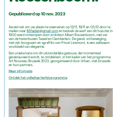
Gepubliceerd op 10 nov. 2023
Aarzel niet om uw plaats te reserveren op 12/11, 19/11 en 03/12 door te
mailen naar
83faider@gmail.com
en bezoek de werf van dit huis dat in
1900 werd ontworpen door architect Albert Roosenboom, niet ver
van de herenhuizen Tassel en Ciamberlani. De gevel, vol beweging,
met zijn boograam en sgraffito van Privat Livemont, is een zeldzaam
voorbeeld van elegantie.
Een unieke kans om dit uitzonderlijke gebouw, dat momenteel
gerestaureerd wordt, te ontdekken, in het kader van het programma
Art Nouveau Brussels 2023, georganiseerd door Urban, visit.brussels
en hun partners.
Meer informatie
Ontdek het volledige herfstprogramma