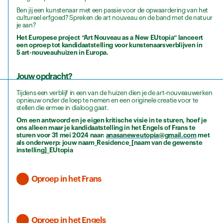
Ben jij een kunstenaar met een passie voor de opwaardering van het
cultureel erfgoed? Spreken de art nouveau en de band met de natuur
je aan?
Het Europese project “Art Nouveau as a New EUtopia” lanceert
een oproep tot kandidaatstelling voor kunstenaarsverblijven in
5 art-nouveauhuizen in Europa.
Jouw opdracht?
Tijdens een verblijf in een van de huizen dien je de art-nouveauwerken
opnieuw onder de loep te nemen en een originele creatie voor te
stellen die ermee in dialoog gaat.
Om een antwoord en je eigen kritische visie in te sturen, hoef je
ons alleen maar je kandidaatstelling in het Engels of Frans te
sturen voor 31 mei 2024 naar:
anasaneweutopia@gmail.com
met
als onderwerp: jouw naam_Residence_[naam van de gewenste
instelling]_EUtopia
Oproep in het Frans
Oproep in het Engels