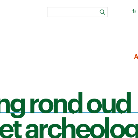
fr
zoeken
A
ng rond oud
 het archeolo