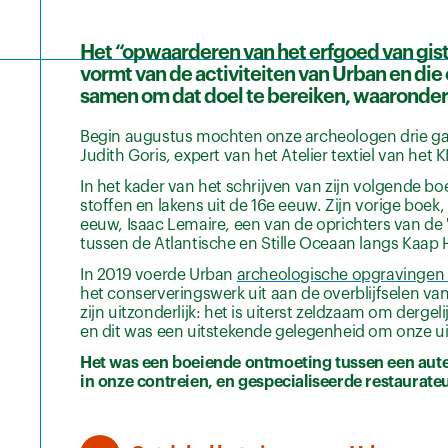
Het “opwaarderen van het erfgoed van gist
vormt van de activiteiten van Urban en die
samen om dat doel te bereiken, waaronder
Begin augustus mochten onze archeologen drie gaste
Judith Goris, expert van het Atelier textiel van het 
In het kader van het schrijven van zijn volgende b
stoffen en lakens uit de 16e eeuw. Zijn vorige boe
eeuw, Isaac Lemaire, een van de oprichters van de
tussen de Atlantische en Stille Oceaan langs Kaap
In 2019 voerde Urban
archeologische opgravingen u
het conserveringswerk uit aan de overblijfselen v
zijn uitzonderlijk: het is uiterst zeldzaam om derg
en dit was een uitstekende gelegenheid om onze uitz
Het was een boeiende ontmoeting tussen een auteu
in onze contreien, en gespecialiseerde restaurat