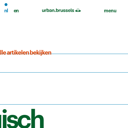
nl
en
menu
lle artikelen bekijken
gisch