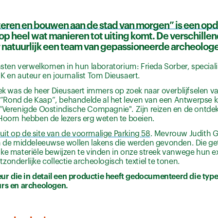
eren en bouwen aan de stad van morgen” is een opdr
 op heel wat manieren tot uiting komt. De verschill
 natuurlijk een team van gepassioneerde archeolog
n verwelkomen in hun laboratorium: Frieda Sorber, specialist 
KIK en auteur en journalist Tom Dieusaert.
oek was de heer Dieusaert immers op zoek naar overblijfselen v
k, “Rond de Kaap”, behandelde al het leven van een Antwerpse 
 "Verenigde Oostindische Compagnie". Zijn reizen en de ontd
 Hoorn hebben de lezers erg weten te boeien.
it op de site van de voormalige Parking 58
. Mevrouw Judith G
an de middeleeuwse wollen lakens die werden gevonden. Die ge
elijke materiële bewijzen te vinden in onze streek vanwege hun
onderlijke collectie archeologisch textiel te tonen.
r die in detail een productie heeft gedocumenteerd die type
eurs en archeologen.