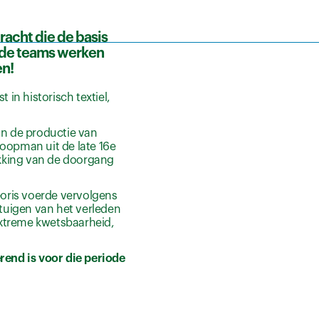
acht die de basis
ende teams werken
en!
in historisch textiel,
an de productie van
koopman uit de late 16e
ekking van de doorgang
oris voerde vervolgens
tuigen van het verleden
 extreme kwetsbaarheid,
rend is voor die periode