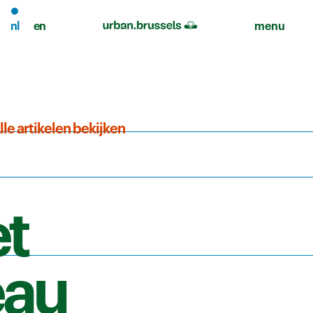
nl
en
menu
lle artikelen bekijken
t
eau