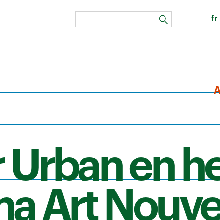
fr
zoeken
A
 Urban en he
a Art Nouv