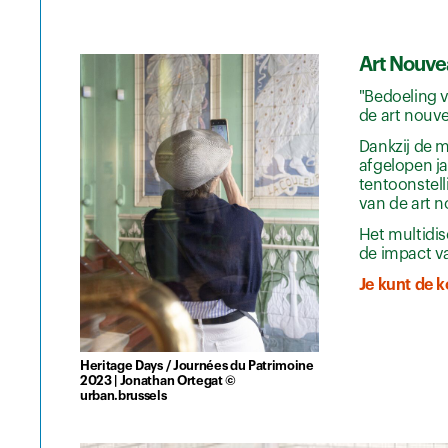
Art Nouve
"Bedoeling v
de art nouv
Dankzij de m
afgelopen j
tentoonstell
van de art 
Het multidis
de impact va
Je kunt de 
Heritage Days / Journées du Patrimoine
2023 | Jonathan Ortegat ©
urban.brussels