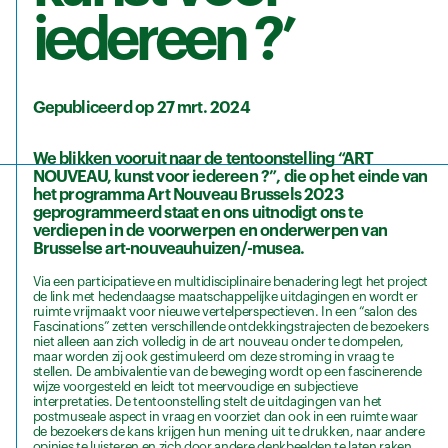
iedereen ?’
Gepubliceerd op 27 mrt. 2024
We blikken vooruit naar de tentoonstelling “ART
NOUVEAU, kunst voor iedereen ?”, die op het einde van
het programma Art Nouveau Brussels 2023
geprogrammeerd staat en ons uitnodigt ons te
verdiepen in de voorwerpen en onderwerpen van
Brusselse art-nouveauhuizen/-musea.
Via een participatieve en multidisciplinaire benadering legt het project
de link met hedendaagse maatschappelijke uitdagingen en wordt er
ruimte vrijmaakt voor nieuwe vertelperspectieven. In een “salon des
Fascinations” zetten verschillende ontdekkingstrajecten de bezoekers
niet alleen aan zich volledig in de art nouveau onder te dompelen,
maar worden zij ook gestimuleerd om deze stroming in vraag te
stellen. De ambivalentie van de beweging wordt op een fascinerende
wijze voorgesteld en leidt tot meervoudige en subjectieve
interpretaties. De tentoonstelling stelt de uitdagingen van het
postmuseale aspect in vraag en voorziet dan ook in een ruimte waar
de bezoekers de kans krijgen hun mening uit te drukken, naar andere
opinies te luisteren en zich door andere denkbeelden te laten raken.