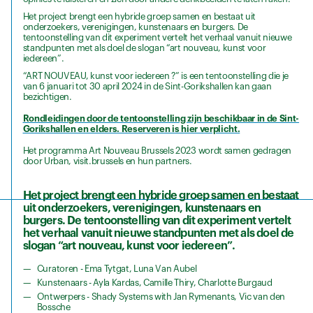
Het project brengt een hybride groep samen en bestaat uit
onderzoekers, verenigingen, kunstenaars en burgers. De
tentoonstelling van dit experiment vertelt het verhaal vanuit nieuwe
standpunten met als doel de slogan “art nouveau, kunst voor
iedereen”.
“ART NOUVEAU, kunst voor iedereen ?” is een tentoonstelling die je
van 6 januari tot 30 april 2024 in de Sint-Gorikshallen kan gaan
bezichtigen.
Rondleidingen door de tentoonstelling zijn beschikbaar in de Sint-
Gorikshallen en elders. Reserveren is hier verplicht.
Het programma Art Nouveau Brussels 2023 wordt samen gedragen
door Urban, visit.brussels en hun partners.
Het project brengt een hybride groep samen en bestaat
uit onderzoekers, verenigingen, kunstenaars en
burgers. De tentoonstelling van dit experiment vertelt
het verhaal vanuit nieuwe standpunten met als doel de
slogan “art nouveau, kunst voor iedereen”.
Curatoren - Ema Tytgat, Luna Van Aubel
Kunstenaars - Ayla Kardas, Camille Thiry, Charlotte Burgaud
Ontwerpers - Shady Systems with Jan Rymenants, Vic van den
Bossche