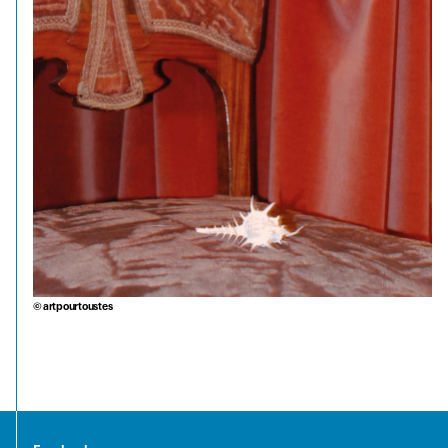
© artpourtoustes