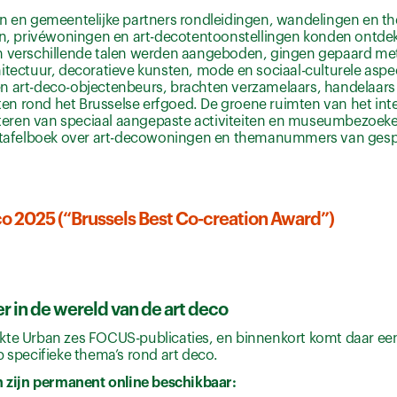
en en gemeentelijke partners rondleidingen, wandelingen en t
 privéwoningen en art-decotentoonstellingen konden ontdekken
in verschillende talen werden aangeboden, gingen gepaard met
itectuur, decoratieve kunsten, mode en sociaal-culturele aspec
en art-deco-objectenbeurs, brachten verzamelaars, handelaars
en rond het Brusselse erfgoed. De groene ruimten van het int
fiteren van speciaal aangepaste activiteiten en museumbezoeke
tafelboek over art-decowoningen en themanummers van gesp
eco 2025 (“Brussels Best Co-creation Award”)
r in de wereld van de art deco
kte Urban zes FOCUS-publicaties, en binnenkort komt daar een
p specifieke thema’s rond art deco.
n zijn permanent online beschikbaar: