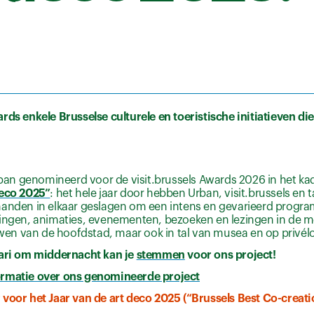
rds enkele Brusselse culturele en toeristische initiatieven d
Urban genomineerd voor de visit.brussels Awards 2026 in het kade
deco 2025”
: het hele jaar door hebben Urban, visit.brussels en t
handen in elkaar geslagen om een intens en gevarieerd progr
lingen, animaties, evenementen, bezoeken en lezingen in de m
n van de hoofdstad, maar ook in tal van musea en op privélo
uari om middernacht kan je
stemmen
voor ons project!
rmatie over ons genomineerde project
 voor het Jaar van de art deco 2025 (“Brussels Best Co-creat