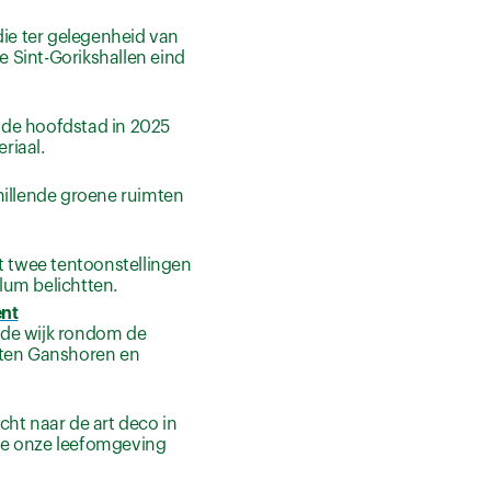
die ter gelegenheid van
e Sint-Gorikshallen eind
n de hoofdstad in 2025
riaal.
chillende groene ruimten
t twee tentoonstellingen
llum belichtten.
ent
 de wijk rondom de
enten Ganshoren en
ht naar de art deco in
die onze leefomgeving