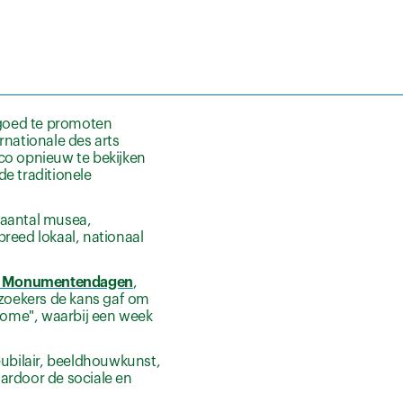
rfgoed te promoten
rnationale des arts
eco opnieuw te bekijken
e traditionele
 aantal musea,
reed lokaal, nationaal
pen Monumentendagen
,
zoekers de kans gaf om
t Home", waarbij een week
eubilair, beeldhouwkunst,
ardoor de sociale en