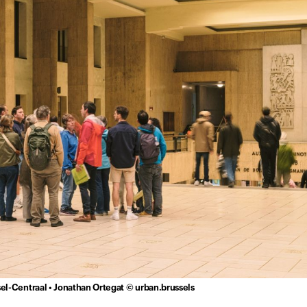
l-Centraal • Jonathan Ortegat © urban.brussels