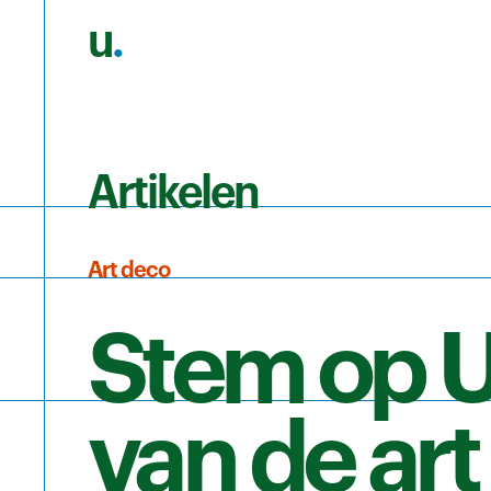
u
.
Ga naar de hoofdinhoud
Artikelen
Art deco
Stem op U
van de ar