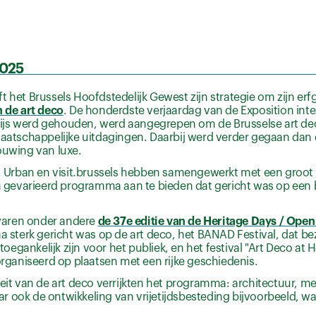
2025
t het Brussels Hoofdstedelijk Gewest zijn strategie om zijn e
n de art deco
. De honderdste verjaardag van de Exposition inte
Parijs werd gehouden, werd aangegrepen om de Brusselse art d
maatschappelijke uitdagingen. Daarbij werd verder gegaan dan d
ouwing van luxe.
co. Urban en visit.brussels hebben samengewerkt met een groot
gevarieerd programma aan te bieden dat gericht was op een b
waren onder andere
de 37e editie van de Heritage Days / O
sterk gericht was op de art deco, het BANAD Festival, dat be
 toegankelijk zijn voor het publiek, en het festival "Art Deco a
ganiseerd op plaatsen met een rijke geschiedenis.
teit van de art deco verrijkten het programma: architectuur, m
 ook de ontwikkeling van vrijetijdsbesteding bijvoorbeeld, wa