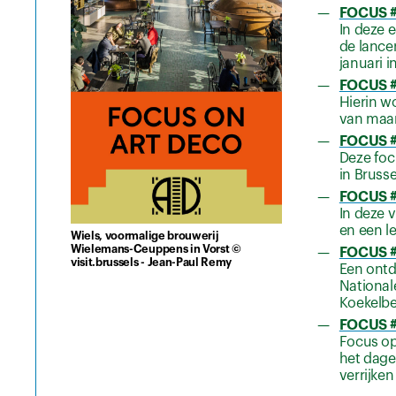
FOCUS #
In deze 
de lance
januari i
FOCUS #0
Hierin w
van maar 
FOCUS #0
Deze focu
in Bruss
FOCUS #
In deze 
en een le
Wiels, voormalige brouwerij
Wielemans-Ceuppens in Vorst ©
FOCUS #0
visit.brussels - Jean-Paul Remy
Een ontd
National
Koekelbe
FOCUS #0
Focus op
het dage
verrijke