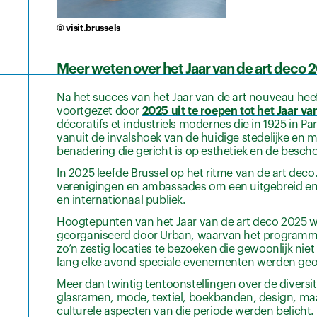
© visit.brussels
Meer weten over het Jaar van de art deco 
Na het succes van het Jaar van de art nouveau heef
voortgezet door
2025 uit te roepen tot het Jaar va
décoratifs et industriels modernes die in 1925 in 
vanuit de invalshoek van de huidige stedelijke en 
benadering die gericht is op esthetiek en de besch
In 2025 leefde Brussel op het ritme van de art de
verenigingen en ambassades om een uitgebreid en 
en internationaal publiek.
Hoogtepunten van het Jaar van de art deco 2025 
georganiseerd door Urban, waarvan het programma 
zo’n zestig locaties te bezoeken die gewoonlijk niet
lang elke avond speciale evenementen werden geor
Meer dan twintig tentoonstellingen over de diversi
glasramen, mode, textiel, boekbanden, design, maar
culturele aspecten van die periode werden belicht.