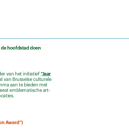
ie de hoofdstad doen
r van het initiatief
“Jaar
al van Brusselse culturele
amma aan te bieden met
eest emblematische art-
caties.
ion Award”)