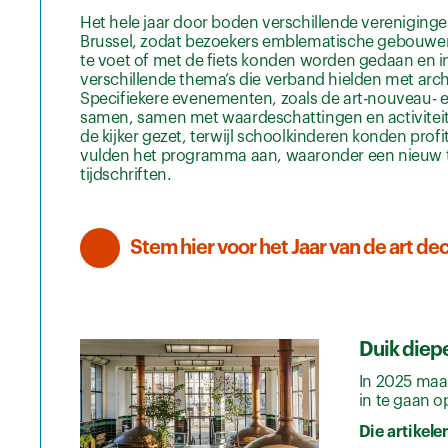
Het hele jaar door boden verschillende vereniging
Brussel, zodat bezoekers emblematische gebouwen,
te voet of met de fiets konden worden gedaan en 
verschillende thema’s die verband hielden met arch
Specifiekere evenementen, zoals de art-nouveau- 
samen, samen met waardeschattingen en activiteit
de kijker gezet, terwijl schoolkinderen konden pro
vulden het programma aan, waaronder een nieuw 
tijdschriften.
Stem hier voor het Jaar van de art d
Duik diepe
In 2025 maa
in te gaan o
Die artikele