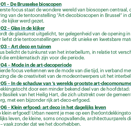
01 – De Brusselse bioscopen
eerste focus staat de wondere wereld van bioscopen centraal, 
ring van de tentoonstelling “Art-decobioscopen in Brussel” in d
n de kijker werd gezet.
2 – Glas in de kijker
ordt de glaskunst uitgelicht, ter gelegenheid van de opening i
liefst drie tentoonstellingen over dit unieke en kwetsbare mate
3 – Art deco en tuinen
s belicht de tuinkunst van het interbellum, in relatie tot vers
el die emblematisch zijn voor die periode.
04 – Mode in de art-decoperiode
vierde focus verkennen we de mode van die tijd, in verband me
zing die de creativiteit van de modeontwerpers uit het interbe
5 – In de schaduw van ‘s werelds grootste art-decomonum
ekkingstocht door een minder bekend deel van de hoofdstad:
e Basiliek van het Heilig Hart, die zich uitstrekt over de geme
rg, met een bijzonder rijk art-deco-erfgoed.
6 – Klein erfgoed: art deco in het dagelijks leven
 klein erfgoed! Urban neemt je mee op een (her)ontdekkingstoc
lijks leven, de kleine, soms onopvallende, architectuurparels 
n – vaak zonder dat we het doorhebben.