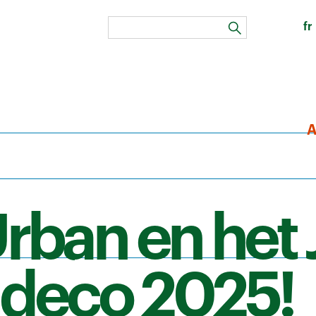
fr
zoeken
A
rban en het 
t deco 2025!