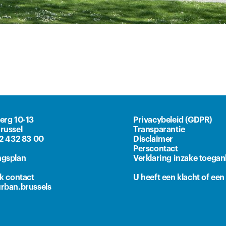
erg 10-13
Privacybeleid (GDPR)
russel
Transparantie
)2 432 83 00
Disclaimer
Perscontact
gsplan
Verklaring inzake toegan
lk contact
U heeft een klacht of ee
rban.brussels