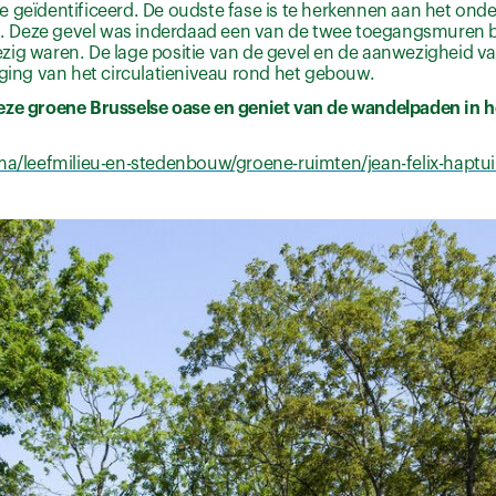
 geïdentificeerd. De oudste fase is te herkennen aan het onde
gat. Deze gevel was inderdaad een van de twee toegangsmuren b
zig waren. De lage positie van de gevel en de aanwezigheid 
oging van het circulatieniveau rond het gebouw.
eze groene Brusselse oase en geniet van de wandelpaden in he
ema/leefmilieu-en-stedenbouw/groene-ruimten/jean-felix-haptu