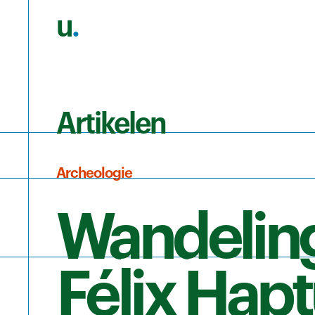
u
.
Ga naar de hoofdinhoud
Artikelen
Archeologie
Wandeling
Félix Hapt