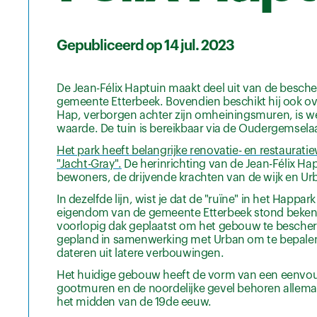
Gepubliceerd op 14 jul. 2023
De Jean-Félix Haptuin maakt deel uit van de besche
gemeente Etterbeek. Bovendien beschikt hij ook ov
Hap, verborgen achter zijn omheiningsmuren, is we
waarde. De tuin is bereikbaar via de Oudergemsel
Het park heeft belangrijke renovatie- en restaurat
"Jacht-Gray".
De herinrichting van de Jean-Félix Ha
bewoners, de drijvende krachten van de wijk en Ur
In dezelfde lijn, wist je dat de "ruïne" in het Happ
eigendom van de gemeente Etterbeek stond bekend 
voorlopig dak geplaatst om het gebouw te bescherm
gepland in samenwerking met Urban om te bepalen 
dateren uit latere verbouwingen.
Het huidige gebouw heeft de vorm van een eenvo
gootmuren en de noordelijke gevel behoren allemaa
het midden van de 19de eeuw.