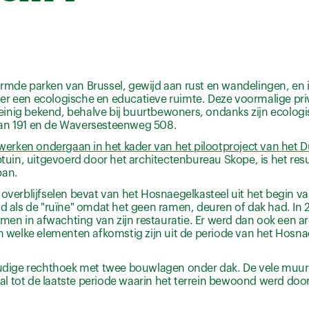
rmde parken van Brussel, gewijd aan rust en wandelingen, en i
er een ecologische en educatieve ruimte. Deze voormalige priv
inig bekend, behalve bij buurtbewoners, ondanks zijn ecologi
aan 191 en de Waversesteenweg 508.
iewerken ondergaan in het kader van het pilootproject van het
ptuin, uitgevoerd door het architectenbureau Skope, is het res
ban.
ark overblijfselen bevat van het Hosnaegelkasteel uit het begin 
als de "ruïne" omdat het geen ramen, deuren of dak had. In 
en in afwachting van zijn restauratie. Er werd dan ook een a
welke elementen afkomstig zijn uit de periode van het Hosna
udige rechthoek met twee bouwlagen onder dak. De vele muur
l tot de laatste periode waarin het terrein bewoond werd door