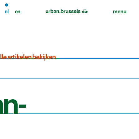
nl
en
menu
lle artikelen bekijken
an-