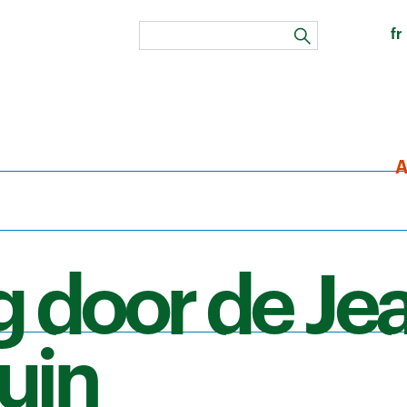
fr
zoeken
A
 door de Je
uin