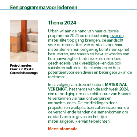
Een programma voor iedereen
Thema 2024
Urban wil aan de hand van haar culturele
programma 2024 de denkoefening
over de
materialiteit
op gang brengen: de aandacht
voor de materialiteit
van de stad, voor haar
materialen en hun omgeving komt neer op het
bestuderen, analyseren en bewust worden van
hun aanwezigheid, intrinsieke kenmerken,
geschiedenis, vaak veelzijdige - en dus ook
Project rue des
sociale en culturele - betekenissen en hun
Glands in Vorst ©
potentieel voor een divers en beter gebruik in de
Corentin Haubruge
toekomst.
In navolging van deze reflectie is
MATERIAAL
VERENIGT
, het thema van de archiweek 2024,
een uitnodiging om de architectuur van Brussel
te verkennen via haar ontwerpers en
ambachtslieden. De rondleidingen door
projecten en werkplaatsen zullen inzoomen op
de verschillende handen die samenkomen om
de stad vorm te geven en het rijke
materiaalgebruik ervan te belichten.
Meer informatie