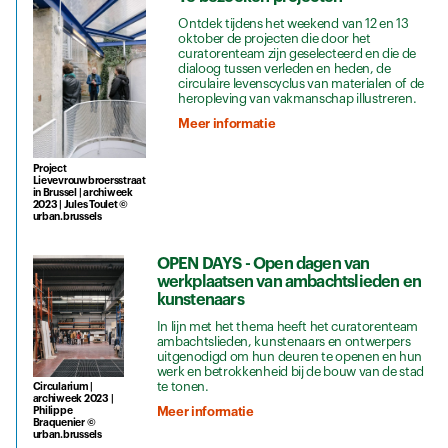
Ontdek tijdens het weekend van 12 en 13
oktober de projecten die door het
curatorenteam zijn geselecteerd en die de
dialoog tussen verleden en heden, de
circulaire levenscyclus van materialen of de
heropleving van vakmanschap illustreren.
Meer informatie
Project
Lievevrouwbroersstraat
in Brussel | archiweek
2023 | Jules Toulet ©
urban.brussels
OPEN DAYS - Open dagen van
werkplaatsen van ambachtslieden en
kunstenaars
In lijn met het thema heeft het curatorenteam
ambachtslieden, kunstenaars en ontwerpers
uitgenodigd om hun deuren te openen en hun
werk en betrokkenheid bij de bouw van de stad
te tonen.
Circularium |
archiweek 2023 |
Meer informatie
Philippe
Braquenier ©
urban.brussels