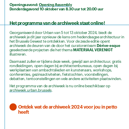
Openingsavond:
Opening Assembly
Donderdagavond 10 oktober van 8.30 uur tot 20.00 uur
Het programma van de archiweek staat online!
Georganiseerd door Urban van 5 tot 13 oktober 2024, biedt de
archiweek je dit jaar opnieuw de kans om hedendaagse architectuur in
het Brussels Gewest te ontdekken. Voor de zesde editie opent
archiweek de deuren van de door het curatorenteam
Dérive-esque
geselecteerde projecten die het thema
MATERIAAL VERENIGT
illustreren.
Daarnaast zullen er tijdens deze week, gewijd aan architectuur, gratis
rondleidingen, open dagen bij architectenbureaus, open dagen bij
werkplaatsen van ambachtslieden en kunstenaars, workshops,
conferenties, gezinsactiviteiten, fietstochten, voorstellingen,
debatten, tentoonstellingen en vele andere activiteiten plaatsvinden.
Het programma van de archiweek is nu online beschikbaar op
archiweek.urban.brussels
.
Ontdek wat de archiweek 2024 voor jou in petto
heeft