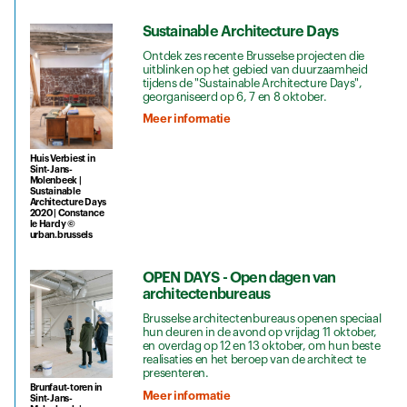
Sustainable Architecture Days
Ontdek zes recente Brusselse projecten die
uitblinken op het gebied van duurzaamheid
tijdens de "Sustainable Architecture Days",
georganiseerd op 6, 7 en 8 oktober.
Meer informatie
Huis Verbiest in
Sint-Jans-
Molenbeek |
Sustainable
Architecture Days
2020 | Constance
le Hardy ©
urban.brussels
OPEN DAYS - Open dagen van
architectenbureaus
Brusselse architectenbureaus openen speciaal
hun deuren in de avond op vrijdag 11 oktober,
en overdag op 12 en 13 oktober, om hun beste
realisaties en het beroep van de architect te
presenteren.
Brunfaut-toren in
Meer informatie
Sint-Jans-