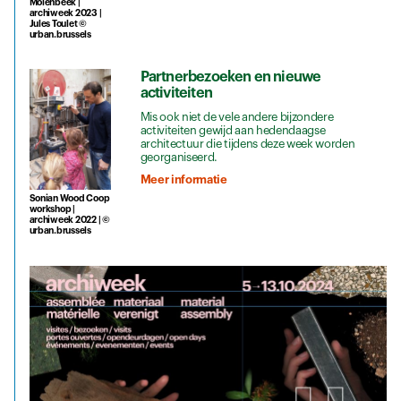
Molenbeek |
archiweek 2023 |
Jules Toulet ©
urban.brussels
Partnerbezoeken en nieuwe
activiteiten
Mis ook niet de vele andere bijzondere
activiteiten gewijd aan hedendaagse
architectuur die tijdens deze week worden
georganiseerd.
Meer informatie
Sonian Wood Coop
workshop |
archiweek 2022 | ©
urban.brussels