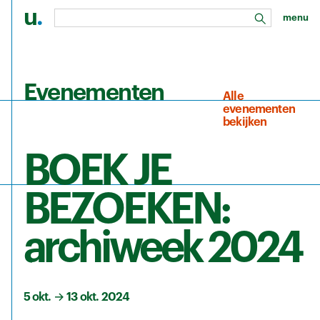
u
.
menu
zoeken
Ga naar de hoofdinhoud
Evenementen
Alle
evenementen
bekijken
BOEK JE
BEZOEKEN:
archiweek 2024
5 okt.
→
13 okt. 2024