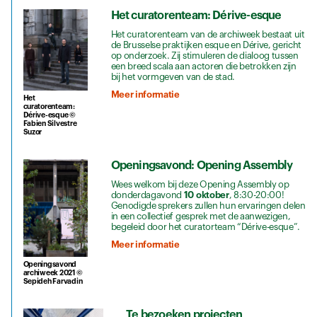
Het curatorenteam: Dérive-esque
Het curatorenteam van de archiweek bestaat uit
de Brusselse praktijken esque en Dérive, gericht
op onderzoek. Zij stimuleren de dialoog tussen
een breed scala aan actoren die betrokken zijn
bij het vormgeven van de stad.
Meer informatie
Het
curatorenteam:
Dérive-esque ©
Fabien Silvestre
Suzor
Openingsavond: Opening Assembly
Wees welkom bij deze Opening Assembly op
donderdagavond
10 oktober
, 8:30-20:00!
Genodigde sprekers zullen hun ervaringen delen
in een collectief gesprek met de aanwezigen,
begeleid door het curatorteam “Dérive-esque”.
Meer informatie
Openingsavond
archiweek 2021 ©
Sepideh Farvadin
Te bezoeken projecten