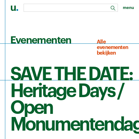
u
.
menu
zoeken
Ga naar de hoofdinhoud
Evenementen
Alle
evenementen
bekijken
SAVE THE DATE:
Heritage Days /
Open
Monumentenda