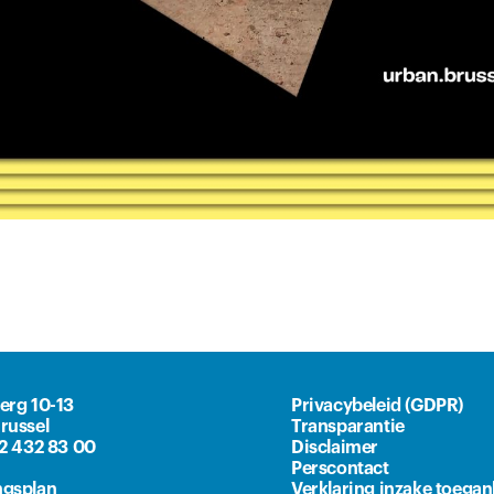
erg 10-13
Privacybeleid (GDPR)
russel
Transparantie
)2 432 83 00
Disclaimer
Perscontact
gsplan
Verklaring inzake toegan