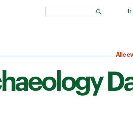
fr
zoeken
Alle e
chaeology D