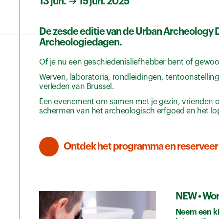
13 jun.
→
15 jun. 2025
De zesde editie van de Urban Archeology Da
Archeologiedagen.
Of je nu een geschiedenisliefhebber bent of gewo
Werven, laboratoria, rondleidingen, tentoonstellin
verleden van Brussel.
Een evenement om samen met je gezin, vrienden of 
schermen van het archeologisch erfgoed en het l
Ontdek het programma en reserveer
NEW • Word
Neem een ki