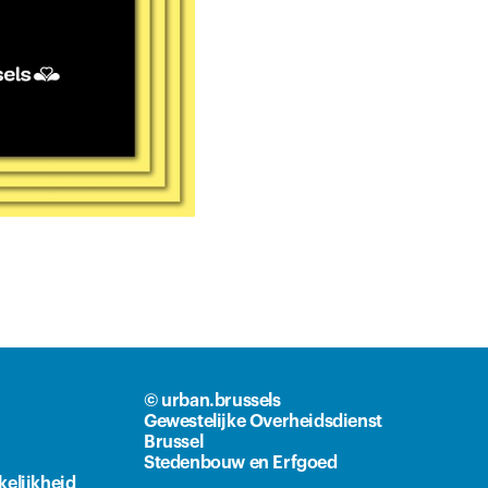
© urban.brussels
Gewestelijke Overheidsdienst
Brussel
Stedenbouw en Erfgoed
kelijkheid