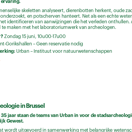
 ervaring.
menselijke skeletten analyseert, dierenbotten herkent, oude z
onderzoekt, en potscherven hanteert. Net als een echte wete
 het identificeren van aanwijzingen die het verleden onthullen. 
d te maken met het laboratoriumwerk van archeologen.
r?
Zondag 15 juni, 10u00-17u00
int-Gorikshallen – Geen reservatie nodig
erking:
Urban – Instituut voor natuurwetenschappen
o
eologie in Brussel
 35 jaar staan de teams van Urban in voor de stadsarcheologie
ijk Gewest.
at wordt uitgevoerd in samenwerking met belangrijke wetensch