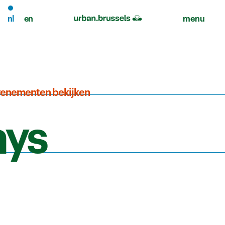
nl
en
menu
venementen bekijken
ays