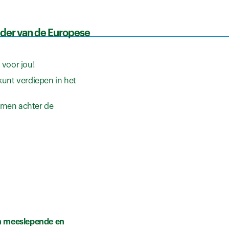
kader van de Europese
 voor jou!
kunt verdiepen in het
nemen achter de
en meeslepende en