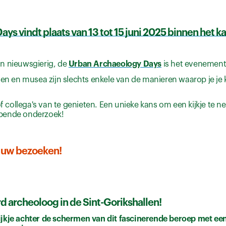
ys vindt plaats van 13 tot 15 juni 2025 binnen het 
on nieuwsgierig, de
Urban Archaeology Days
is het evenement
gen en musea zijn slechts enkele van de manieren waarop je je 
collega's van te genieten. Een unieke kans om een kijkje te 
opende onderzoek!
 uw bezoeken!
 archeoloog in de Sint-Gorikshallen!
jkje achter de schermen van dit fascinerende beroep met e