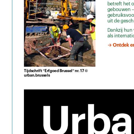
betreft het
gebouwen – m
gebruiksvoo
uit de gesch
Dankzij hun
als internati
→ Ontdek er
Tijdschrift “Erfgoed Brussel” nr. 17 ©
urban.brussels