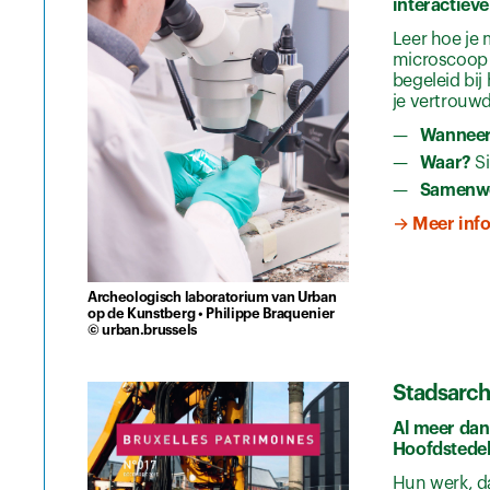
interactieve
Leer hoe je 
microscoop 
begeleid bij
je vertrouw
Wannee
Waar?
S
Samenw
→ Meer inf
Archeologisch laboratorium van Urban
op de Kunstberg • Philippe Braquenier
© urban.brussels
Stadsarch
Al meer dan
Hoofdstedel
Hun werk, d