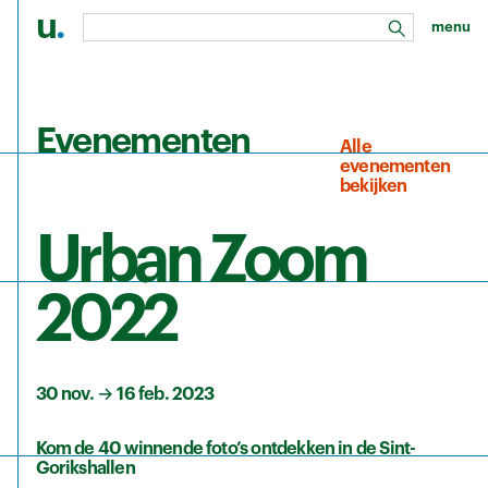
u
.
menu
zoeken
Ga naar de hoofdinhoud
Evenementen
Alle
evenementen
bekijken
Urban Zoom
2022
30 nov.
→
16 feb. 2023
Kom de 40 winnende foto’s ontdekken in de Sint-
Gorikshallen