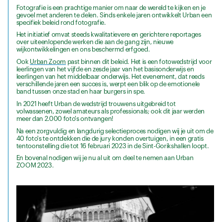
Fotografie is een prachtige manier om naar de wereld te kijken en je
gevoel met anderen te delen. Sinds enkele jaren ontwikkelt Urban een
specifiek beleid rond fotografie.
Het initiatief omvat steeds kwalitatievere en gerichtere reportages
over uiteenlopende werken die aan de gang zijn, nieuwe
wijkontwikkelingen en ons beschermd erfgoed.
Ook
Urban Zoom
past binnen dit beleid. Het is een fotowedstrijd voor
leerlingen van het vijfde en zesde jaar van het basisonderwijs en
leerlingen van het middelbaar onderwijs. Het evenement, dat reeds
verschillende jaren een succes is, werpt een blik op de emotionele
band tussen onze stad en haar burgers in spe.
In 2021 heeft Urban de wedstrijd trouwens uitgebreid tot
volwassenen, zowel amateurs als professionals; ook dit jaar werden
meer dan 2.000 foto's ontvangen!
Na een zorgvuldig en langdurig selectieproces nodigen wij je uit om de
40 foto's te ontdekken die de jury konden overtuigen, in een gratis
tentoonstelling die tot 16 februari 2023 in de Sint-Gorikshallen loopt.
En bovenal nodigen wij je nu al uit om deel te nemen aan Urban
ZOOM 2023.