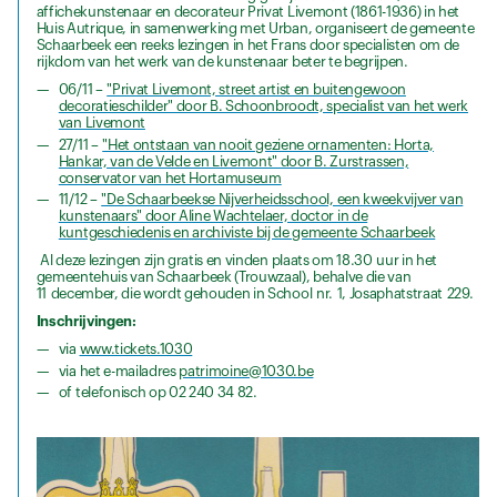
affichekunstenaar en decorateur Privat Livemont (1861-1936) in het
Huis Autrique, in samenwerking met Urban, organiseert de gemeente
Schaarbeek een reeks lezingen in het Frans door specialisten om de
rijkdom van het werk van de kunstenaar beter te begrijpen.
06/11 –
"Privat Livemont, street artist en buitengewoon
decoratieschilder" door B. Schoonbroodt, specialist van het werk
van Livemont
27/11 –
"Het ontstaan van nooit geziene ornamenten: Horta,
Hankar, van de Velde en Livemont" door B. Zurstrassen,
conservator van het Hortamuseum
11/12 –
"De Schaarbeekse Nijverheidsschool, een kweekvijver van
kunstenaars" door Aline Wachtelaer, doctor in de
kuntgeschiedenis en archiviste bij de gemeente Schaarbeek
Al deze lezingen zijn gratis en vinden plaats om 18.30 uur in het
gemeentehuis van Schaarbeek (Trouwzaal), behalve die van
11 december, die wordt gehouden in School nr. 1, Josaphatstraat 229.
Inschrijvingen:
via
www.tickets.1030
via het e-mailadres
patrimoine@1030.be
of telefonisch op 02 240 34 82.