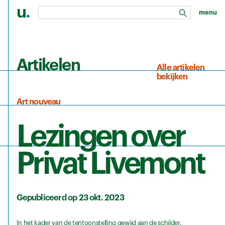
u
.
menu
zoeken
Ga naar de hoofdinhoud
Artikelen
Alle artikelen
bekijken
Art nouveau
Lezingen over
Privat Livemont
Gepubliceerd op 23 okt. 2023
In het kader van de tentoonstelling gewijd aan de schilder,