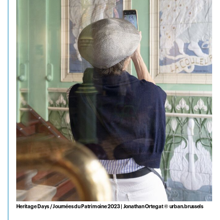
Heritage Days / Journées du Patrimoine 2023 | Jonathan Ortegat © urban.brussels