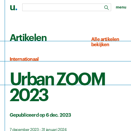
u
.
menu
zoeken
Ga naar de hoofdinhoud
Artikelen
Alle artikelen
bekijken
Internationaal
Urban ZOOM
2023
Gepubliceerd op 6 dec. 2023
7 december 2023 : 31 januari 2024