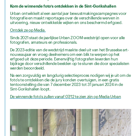
Kom de winnende foto’s ontdekken in de Sint-Gorikshallen
Urban ontwikkelt al een aantal jaar bewustmakingscampagnes voor
fotografie en maakt reportages over de verschillende werven in
uitvoering, nieuw ontwikkelde wijken en ons beschermd erfgoed.
Ontdek ze op Media.
Sinds 2021 staat de jaarlijkse Urban ZOOM-wedstrijd open voor alle
fotografen, amateurs en professionals.
De 2023-editie van de wedstrijd maakte deel uit van het Brusselse art-
nouveaujaar en vroeg deelnemers om een blik te werpen op het
erfgoed uit deze periode. Eenenvijftig fotografen leverden hun
bijdrage door verschillende beelden op te sturen die door specialisten
werden beoordeeld.
Na een zorgvuldig en langdurig selectieproces nodigen wij je uit om de
foto's te ontdekken die de jury konden overtuigen, in een gratis
tentoonstelling die van 7 december 2023 tot 31 januari 2024 in de
Sint-Gorikshallen loopt.
De winnende foto's zullen vanaf 07/12 te zien zijn op Media Urban