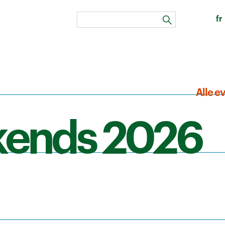
fr
zoeken
Alle e
kends 2026