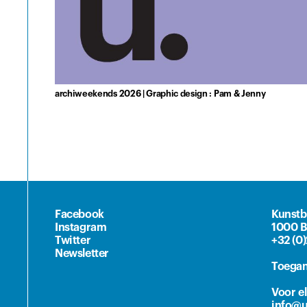
archiweekends 2026 | Graphic design : Pam & Jenny
Facebook
Kunstb
Instagram
1000 B
Twitter
+32 (0
Newsletter
Toegan
Voor e
info@u