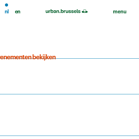
nl
en
menu
venementen bekijken