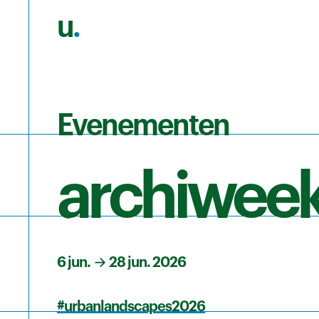
u
.
Ga naar de hoofdinhoud
Evenementen
archiwee
6 jun.
→
28 jun. 2026
#urbanlandscapes2026