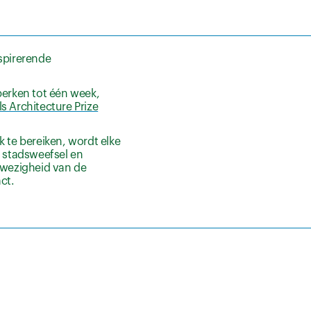
nspirerende
perken tot één week,
s Architecture Prize
 te bereiken, wordt elke
e stadsweefsel en
anwezigheid van de
ct.