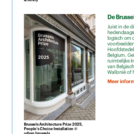
De Brussel
Juist in de
hedendaagse 
logisch om d
voorbeelden 
Hoofdstedeli
Belgium. Gel
ruimtelijke 
van Belgisch
Wallonië of 
Meer inform
Brussels Architecture Prize 2025,
People's Choice Installation ©
urban.brussels