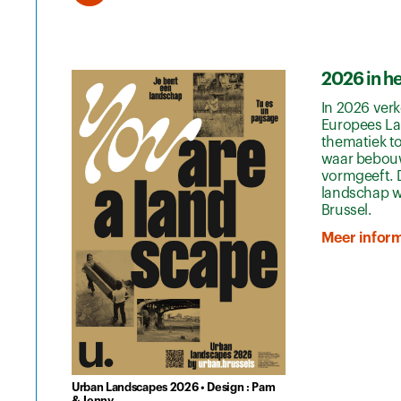
2026 in h
In 2026 verk
Europees La
thematiek to
waar bebouw
vormgeeft. D
landschap wa
Brussel.
Meer inform
Urban Landscapes 2026 • Design : Pam
& Jenny