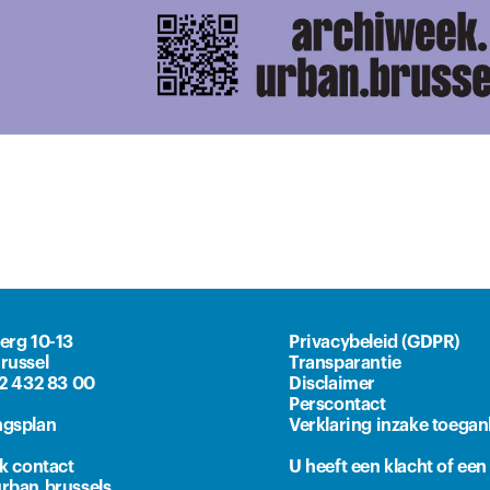
erg 10-13
Privacybeleid (GDPR)
russel
Transparantie
)2 432 83 00
Disclaimer
Perscontact
gsplan
Verklaring inzake toegan
lk contact
U heeft een klacht of ee
rban.brussels