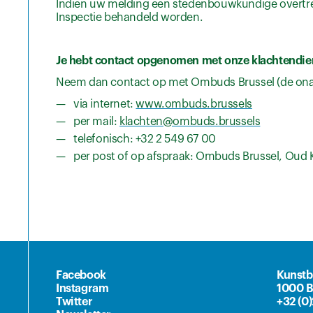
Indien uw melding een stedenbouwkundige overtredi
Inspectie behandeld worden.
Je hebt contact opgenomen met onze klachtendien
Neem dan contact op met Ombuds Brussel (de onaf
via internet:
www.ombuds.brussels
per mail:
klachten@ombuds.brussels
telefonisch: +32 2 549 67 00
per post of op afspraak: Ombuds Brussel, Oud 
Facebook
Kunstb
Instagram
1000 B
Twitter
+32 (0