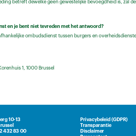
ng betreft dewelke geen gewestelijke bevoegdheid is, zal dez
st en je bent niet tevreden met het antwoord?
hankelijke ombudsdienst tussen burgers en overheidsdienste
Korenhuis 1, 1000 Brussel
erg 10-13
Privacybeleid (GDPR)
russel
Transparantie
)2 432 83 00
Disclaimer