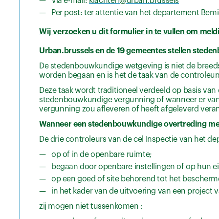
Via e-mail:
klachten@urban.brussels
Per post: ter attentie van het departement Bemi
Wij verzoeken u dit formulier in te vullen om m
Urban.brussels en de 19 gemeentes stellen stede
De stedenbouwkundige wetgeving is niet de breeds
worden begaan en is het de taak van de controleurs
Deze taak wordt traditioneel verdeeld op basis v
stedenbouwkundige vergunning of wanneer er van 
vergunning zou afleveren of heeft afgeleverd veran
Wanneer een stedenbouwkundige overtreding me
De drie controleurs van de cel Inspectie van het d
op of in de openbare ruimte;
begaan door openbare instellingen of op hun
op een goed of site behorend tot het bescher
in het kader van de uitvoering van een project 
zij mogen niet tussenkomen :