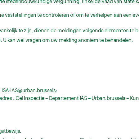
rde stedenbouwkundige vergunning. Enkel de Raad van state k
e vaststellingen te controleren of om te verhelpen aan een e
nkelijk te zijn, dienen de meldingen volgende elementen te b
s). U kan wel vragen om uw melding anoniem te behandelen;
 : ISA-IAS@urban.brussels;
adres : Cel Inspectie – Departement IAS – Urban.brussels – Kun
stbewijs.