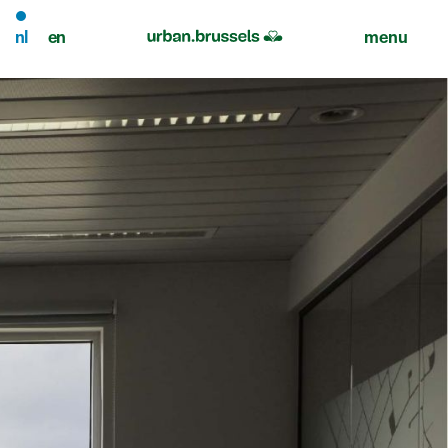
nl
en
menu