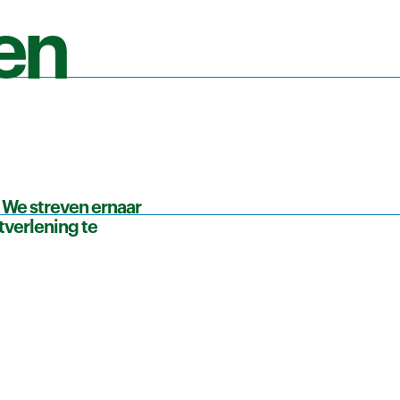
een
. We streven ernaar
tverlening te