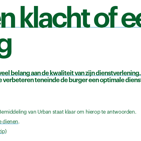
n klacht of 
g
eel belang aan de kwaliteit van zijn dienstverlening
 verbeteren teneinde de burger een optimale diens
Bemiddeling van Urban staat klaar om hierop te antwoorden.
e dienen
.
zip)