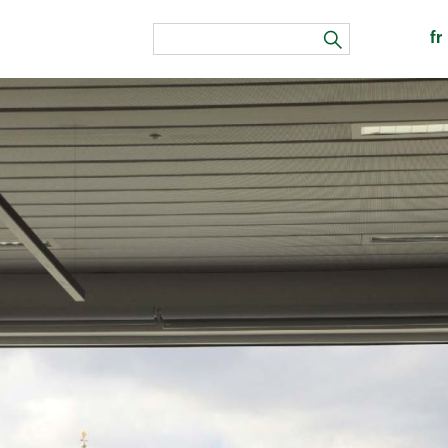
fr
zoeken